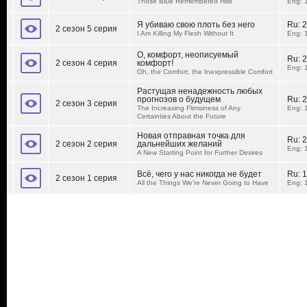
Those Blue Remembered Hills
Eng: 
Я убиваю свою плоть без него
Ru:
2
2 сезон 5 серия
I Am Killing My Flesh Without It
Eng: 
О, комфорт, неописуемый
Ru:
2
2 сезон 4 серия
комфорт!
Eng: 
Oh, the Comfort, the Inexpressible Comfort
Растущая ненадежность любых
прогнозов о будущем
Ru:
2
2 сезон 3 серия
The Increasing Flimsiness of Any
Eng: 
Certainties About the Future
Новая отправная точка для
Ru:
2
2 сезон 2 серия
дальнейших желаний
Eng: 
A New Starting Point for Further Desires
Всё, чего у нас никогда не будет
Ru:
1
2 сезон 1 серия
All the Things We're Never Going to Have
Eng: 