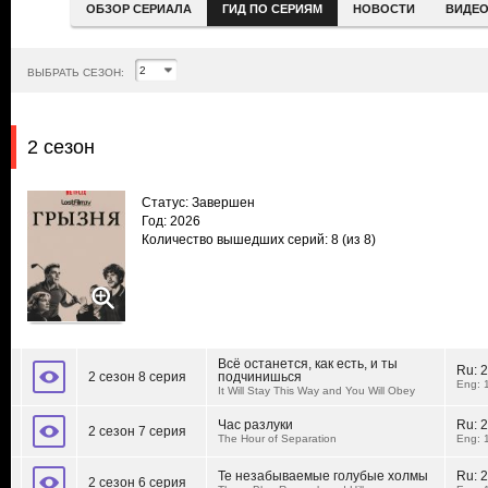
ОБЗОР СЕРИАЛА
ГИД ПО СЕРИЯМ
НОВОСТИ
ВИДЕ
ВЫБРАТЬ СЕЗОН:
2 сезон
Статус: Завершен
Год: 2026
Количество вышедших серий: 8
(из 8)
Всё останется, как есть, и ты
Ru:
2
2 сезон 8 серия
подчинишься
Eng: 
It Will Stay This Way and You Will Obey
Час разлуки
Ru:
2
2 сезон 7 серия
The Hour of Separation
Eng: 
Те незабываемые голубые холмы
Ru:
2
2 сезон 6 серия