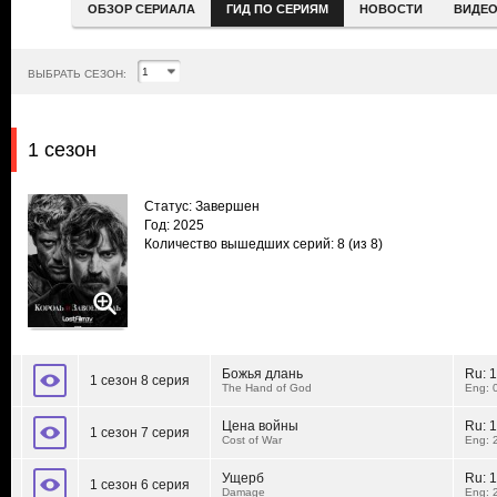
ОБЗОР СЕРИАЛА
ГИД ПО СЕРИЯМ
НОВОСТИ
ВИДЕ
ВЫБРАТЬ СЕЗОН:
1 сезон
Статус: Завершен
Год: 2025
Количество вышедших серий: 8
(из 8)
Божья длань
Ru:
1
1 сезон 8 серия
The Hand of God
Eng: 
Цена войны
Ru:
1
1 сезон 7 серия
Cost of War
Eng: 
Ущерб
Ru:
1
1 сезон 6 серия
Damage
Eng: 