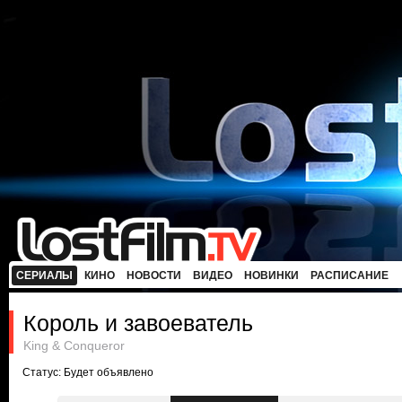
СЕРИАЛЫ
КИНО
НОВОСТИ
ВИДЕО
НОВИНКИ
РАСПИСАНИЕ
Король и завоеватель
King & Conqueror
Статус: Будет объявлено