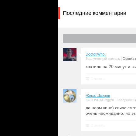
Последние комментарии
Doctor.Who.
|
Заслуженный зритель
Оценка с
хватило на 20 минут и в
Ответить
Жорж Швецов
|
KOLOVRATungern
Заслуженны
да норм кино) сичас смо
очень неожиданно, но эт
Ответить