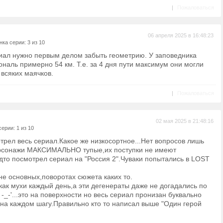
|
Пожаловаться
06 апреля 2025 в 16:48:23
ка серии: 3 из 10
риал нужно первым делом забыть геометрию. У заповедника
наль примерно 54 км. Т.е. за 4 дня пути максимум они могли
 всяких маячков.
|
Пожаловаться
02 мая 2025 в 21:48:16
ерии: 1 из 10
рел весь сериал.Какое же низкосортное...Нет вопросов лишь
ерсонажи МАКСИМАЛЬНО тупые,их поступки не имеют
дто посмотрел сериал на "Россия 2".Чуваки попытались в LOST
не основных,поворотах сюжета каких то.
ак мухи каждый день,а эти дегенераты даже не догадались по
-_-'...это на поверхности но весь сериал пронизан буквально
 на каждом шагу.Правильно кто то написал выше "Один герой