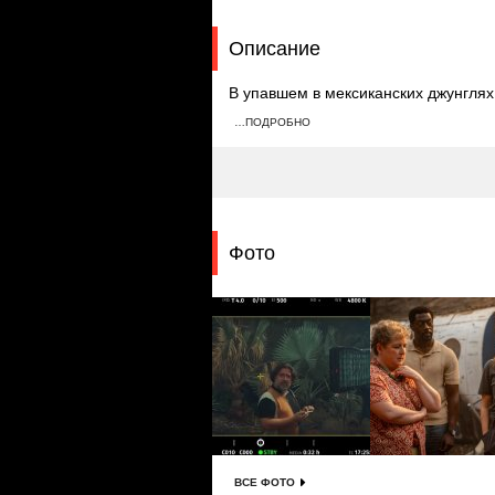
Описание
В упавшем в мексиканских джунглях
ранение. Пассажиры выживают, одна
…ПОДРОБНО
военные находят девять трупов и де
Фото
ВСЕ ФОТО