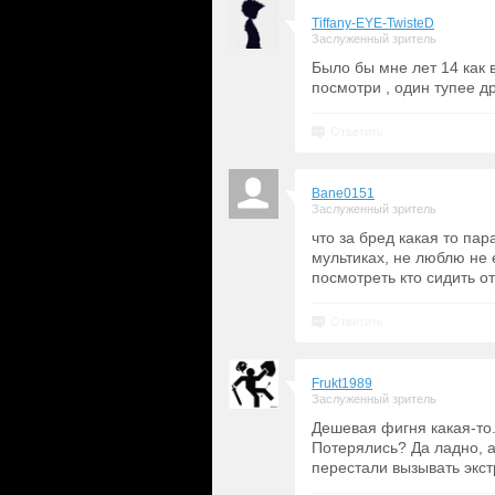
Tiffany-EYE-TwisteD
Заслуженный зритель
Было бы мне лет 14 как в
посмотри , один тупее д
Ответить
Bane0151
Заслуженный зритель
что за бред какая то пар
мультиках, не люблю не 
посмотреть кто сидить от
Ответить
Frukt1989
Заслуженный зритель
Дешевая фигня какая-то
Потерялись? Да ладно, 
перестали вызывать экс