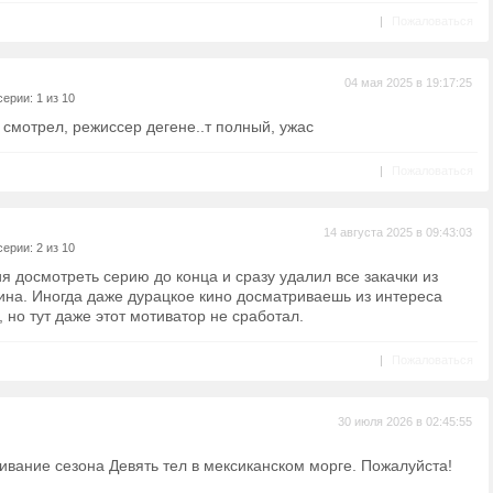
|
Пожаловаться
04 мая 2025 в 19:17:25
ерии: 1 из 10
 смотрел, режиссер дегене..т полный, ужас
|
Пожаловаться
14 августа 2025 в 09:43:03
ерии: 2 из 10
я досмотреть серию до конца и сразу удалил все закачки из
тина. Иногда даже дурацкое кино досматриваешь из интереса
, но тут даже этот мотиватор не сработал.
|
Пожаловаться
30 июля 2026 в 02:45:55
ивание сезона Девять тел в мексиканском морге. Пожалуйста!