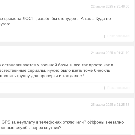
22 марта 2025 в 23:48:05
о времена ЛОСТ , зашёл бы стопудов ...А так ...Куда не
ругого
|
Пожаловаться
24 марта 2025 в 01:31:10
а останавливается у военной базы и все так просто как в
естественные сериалы, нужно было взять тоже бинокль
править группу для проверки и так далее !
|
Пожаловаться
25 марта 2025 в 21:25:38
.
а GPS за неуплату в телефонах отключили? оЙфоны внезапно
тренные службы через спутник?