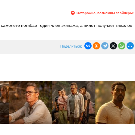
Осторожно, возможны спойлеры!
 самолете погибает один член экипажа, а пилот получает тяжелое
ко уже через несколько дней после крушения мексиканские
сять паспортов на месте аварии.
Поделиться: