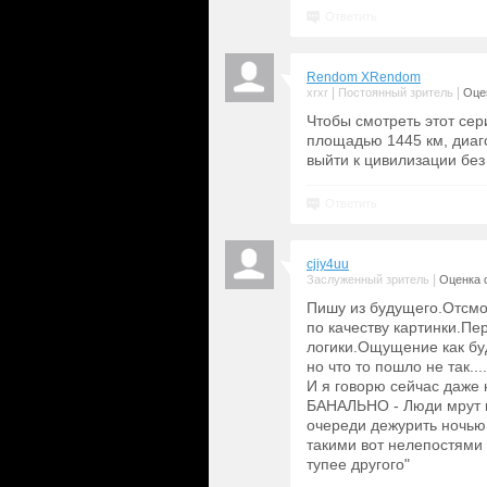
Ответить
Rendom XRendom
|
|
xrxr
Постоянный зритель
Оцен
Чтобы смотреть этот се
площадью 1445 км, диаго
выйти к цивилизации без
Ответить
cjiy4uu
|
Заслуженный зритель
Оценка с
Пишу из будущего.Отсмот
по качеству картинки.П
логики.Ощущение как бу
но что то пошло не так....
И я говорю сейчас даже 
БАНАЛЬНО - Люди мрут к
очереди дежурить ночью 
такими вот нелепостями
тупее другого"