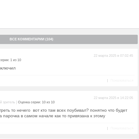
ВСЕ КОММЕНТАРИИ (104)
22 марта 2025 в 07:02:45
ерии: 1 из 10
ыключил
|
Пожаловаться
22 марта 2025 в 14:22:05
|
й зритель
Оценка серии: 10 из 10
треть то нечего вот кто там всех поубивал? понятно что будет
а парочка в самом начале как то привязана к этому
|
Пожаловаться