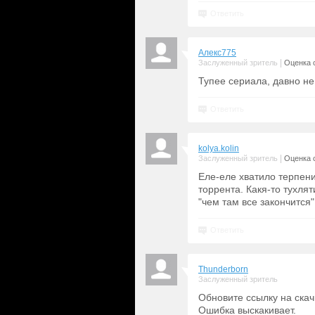
Ответить
Алекс775
|
Заслуженный зритель
Оценка с
Тупее сериала, давно не
Ответить
kolya.kolin
|
Заслуженный зритель
Оценка с
Еле-еле хватило терпени
торрента. Какя-то тухля
"чем там все закончится"
Ответить
Thunderborn
Заслуженный зритель
Обновите ссылку на скач
Ошибка выскакивает.