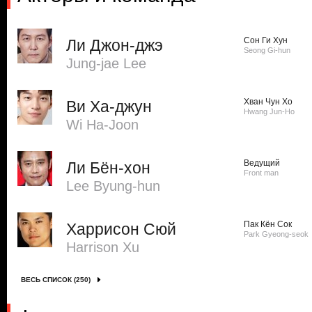
Сон Ги Хун
Ли Джон-джэ
Seong Gi-hun
Jung-jae Lee
Хван Чун Хо
Ви Ха-джун
Hwang Jun-Ho
Wi Ha-Joon
Ведущий
Ли Бён-хон
Front man
Lee Byung-hun
Пак Кён Сок
Харрисон Сюй
Park Gyeong-seok
Harrison Xu
ВЕСЬ СПИСОК (250)