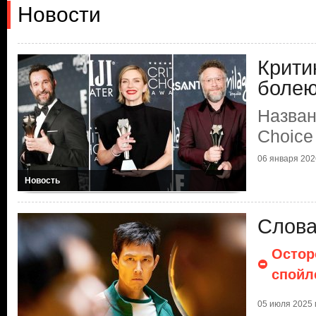
Новости
Крити
болею
Назван
Choice
06 января 2026
Новость
Слова
Остор
спойл
05 июля 2025 г