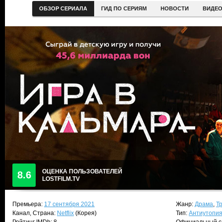
ОБЗОР СЕРИАЛА
ГИД ПО СЕРИЯМ
НОВОСТИ
ВИДЕ
ОЦЕНКА ПОЛЬЗОВАТЕЛЕЙ
8.6
LOSTFILM.TV
Премьера:
17 сентября 2021
Жанр:
Драма
,
Т
Канал, Страна:
Netflix
(Корея)
Тип:
Антиутопи