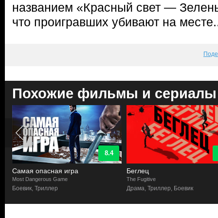
названием «Красный свет — Зелены
что проигравших убивают на месте..
Поде
Похожие фильмы и сериалы
8.4
Самая опасная игра
Беглец
Most Dangerous Game
The Fugitive
Боевик, Триллер
Драма, Триллер, Боевик