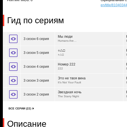
Рейтинг IMDb: 8
Официальный с
en/title/8104034
Гид по сериям
Мы люди
3 сезон 6 серия
Humans Are…
○△□
3 сезон 5 серия
○△□
Номер 222
3 сезон 4 серия
222
Это не твоя вина
3 сезон 3 серия
It's Not Your Fault
Звездная ночь
3 сезон 2 серия
The Starry Night
ВСЕ СЕРИИ (22)
Описание