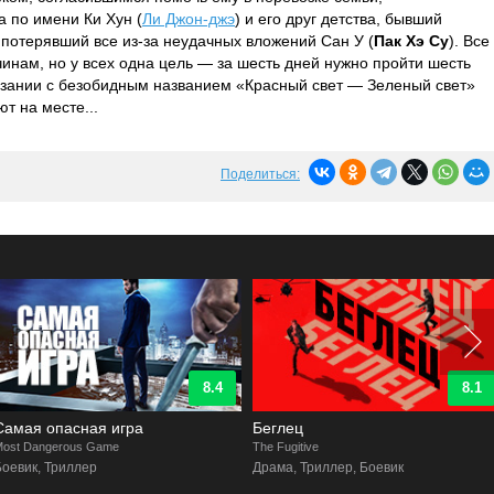
а по имени Ки Хун (
Ли Джон-джэ
) и его друг детства, бывший
 потерявший все из-за неудачных вложений Сан У (
Пак Хэ Су
). Все
чинам, но у всех одна цель — за шесть дней нужно пройти шесть
тязании с безобидным названием «Красный свет — Зеленый свет»
т на месте...
Поделиться:
8.1
8.3
Беглец
Алиса в Пограничье
he Fugitive
Alice in Borderland
Драма, Триллер, Боевик
Научная фантастика, Мистика, Драма