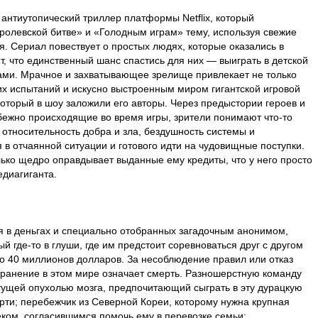
 антиутопический триллер платформы Netflix, который
ролевской битве» и «Голодным играм» тему, используя свежие
. Сериал повествует о простых людях, которые оказались в
 что единственный шанс спастись для них — выиграть в детской
ками. Мрачное и захватывающее зрелище привлекает не только
х испытаний и искусно выстроенным миром гигантской игровой
торый в шоу заложили его авторы. Через предыстории героев и
бежно происходящие во время игры, зрители понимают что-то
 относительность добра и зла, бездушность системы и
 в отчаянной ситуации и готового идти на чудовищные поступки.
лько щедро оправдывает выданные ему кредиты, что у него просто
едиагиганта.
я в деньгах и специально отобранных загадочным анонимом,
 где-то в глуши, где им предстоит соревноваться друг с другом
о 40 миллионов долларов. За несоблюдение правил или отказ
странение в этом мире означает смерть. Разношерстную команду
стущей опухолью мозга, предпочитающий сыграть в эту дурацкую
ерти; перебежчик из Северной Кореи, которому нужна крупная
еком, согласившимся помочь ему в перевозке семьи;