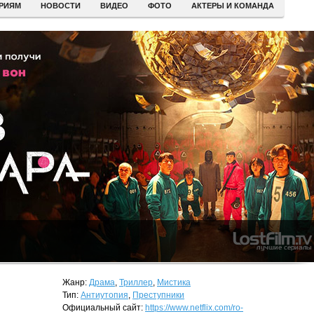
ЕРИЯМ
НОВОСТИ
ВИДЕО
ФОТО
АКТЕРЫ И КОМАНДА
Жанр:
Драма
,
Триллер
,
Мистика
Тип:
Антиутопия
,
Преступники
Официальный сайт:
https://www.netflix.com/ro-