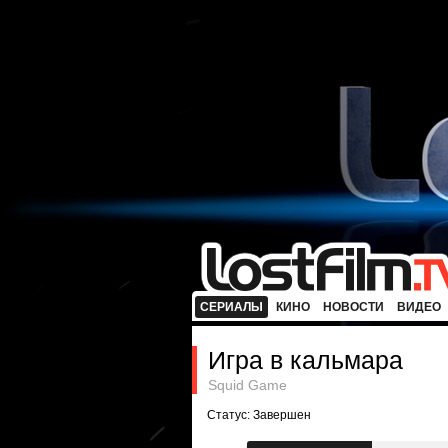
СЕРИАЛЫ
КИНО
НОВОСТИ
ВИДЕО
Игра в кальмара
Squid Game
Статус: Завершен