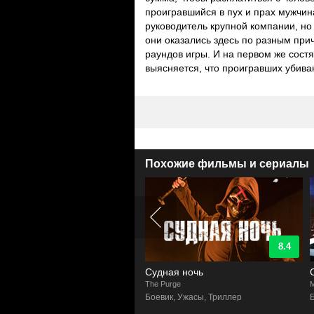
проигравшийся в пух и прах мужчин
руководитель крупной компании, но
они оказались здесь по разным при
раундов игры. И на первом же сос
выясняется, что проигравших убиваю
Похожие фильмы и сериалы
8.4
8.4
ная ночь
Самая опасная игра
Purge
Most Dangerous Game
T
ик, Ужасы, Триллер
Боевик, Триллер