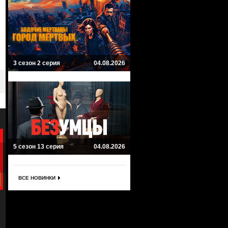
3 сезон 2 серия
04.08.2026
5 сезон 13 серия
04.08.2026
ВСЕ НОВИНКИ
8.3
8
Киберпанк: Бегущие по краю
Fallout
Cyberpunk: Edgerunners
Fallout
Криминал, Триллер, Приключенческий,
Драма, Научная фантастика, Боев
Научная фантастика, Боевик