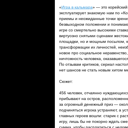
«
Игра в кальмара
» — это корейский
эксплуатирует знакомую нам по «Ко
приемы и неожиданные точки зрения
безвыходном положении и понимают,
игре со смертельно высокими став
виртуозно снятыми сценами жестоки
площадки, но и мощным посылом, ко
трансформации их личностей, неиз
новое про социальное неравенство,
ничтожность человека, оказавшегося
По отзывам критиков, сериал насто
нет шансов не стать новым хитом м
Сюжет:
456 человек, отчаянно нуждающихс
прибывают на остров, расположенный
за огромный денежный приз — окол
подчиняться игрока устраняют, а у
главных героев вошли: старик с ра
игру, лишь бы не покорно ждать см
сумма, чтобы расплатиться с челов