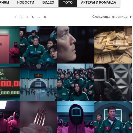
ЕРИЯМ
НОВОСТИ
ВИДЕО
ФОТО
АКТЕРЫ И КОМАНДА
Следующая страница
1
2
3
4
...
8