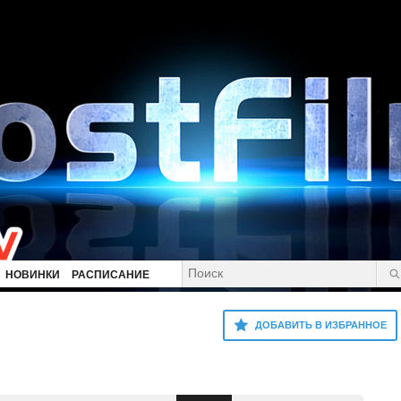
НОВИНКИ
РАСПИСАНИЕ
ДОБАВИТЬ В ИЗБРАННОЕ