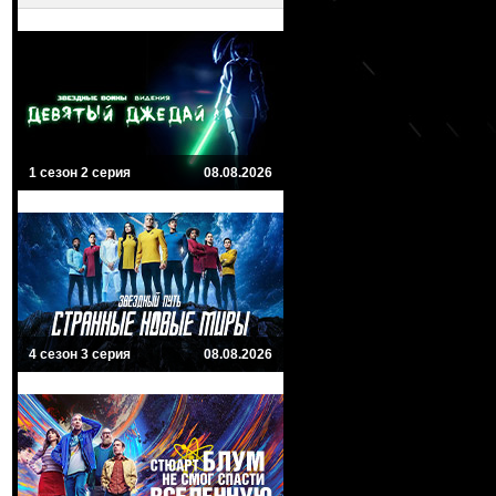
1 сезон 2 серия
08.08.2026
4 сезон 3 серия
08.08.2026