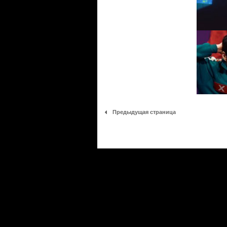
Предыдущая страница