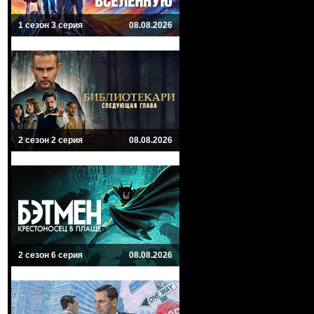
1 сезон 3 серия
08.08.2026
2 сезон 2 серия
08.08.2026
2 сезон 6 серия
08.08.2026