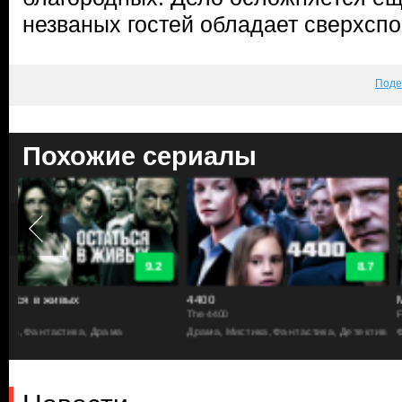
незваных гостей обладает сверхспо
Поде
Похожие сериалы
8.7
4400
Мгновения грядущего
The 4400
FlashForward
Драма, Мистика, Фантастика, Детектив
Фантастика, Драма