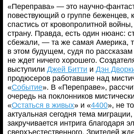
«Переправа» — это научно-фантаст
повествующий о группе беженцев, 
спастись от кровопролитной войны
страну. Правда, есть один нюанс: с
сбежали, — та же самая Америка, т
в этом будущем, судя по рассказам
не ждет ничего хорошего. Создате
выступили
Джей Битти
и
Дэн Дворк
продюсеров работавшие над мисти
«
Событие
». В «Переправе», рассч
очередь на поклонников мистически
«
Остаться в живых
» и «
4400
», не т
актуальная сегодня тема миграции,
закручивается интрига благодаря 
сверхъестественного. Зрителей жд