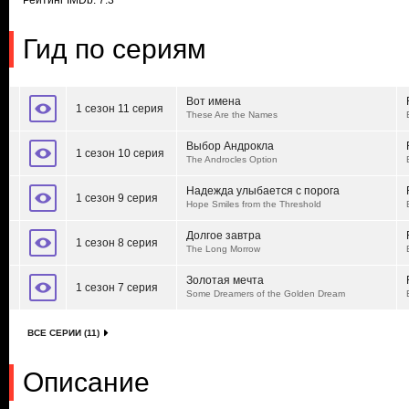
Рейтинг IMDb: 7.3
Гид по сериям
Вот имена
1 сезон 11 серия
These Are the Names
Выбор Андрокла
1 сезон 10 серия
The Androcles Option
Надежда улыбается с порога
1 сезон 9 серия
Hope Smiles from the Threshold
Долгое завтра
1 сезон 8 серия
The Long Morrow
Золотая мечта
1 сезон 7 серия
Some Dreamers of the Golden Dream
ВСЕ СЕРИИ (11)
Описание