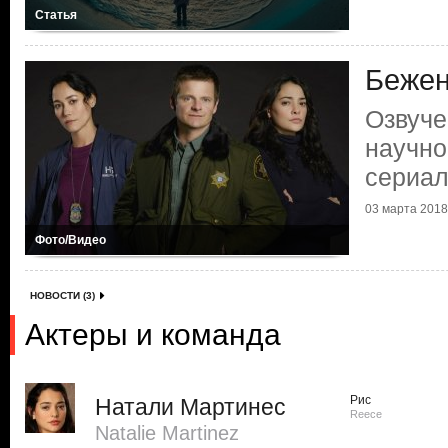
Статья
Бежен
Озвуче
научно
сериал
03 марта 2018 
Фото/Видео
НОВОСТИ (3)
Актеры и команда
Рис
Натали Мартинес
Reece
Natalie Martinez