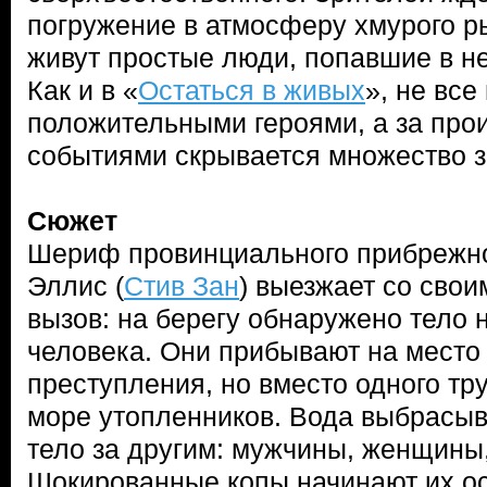
погружение в атмосферу хмурого ры
живут простые люди, попавшие в н
Как и в «
Остаться в живых
», не все
положительными героями, а за пр
событиями скрывается множество за
Сюжет
Шериф провинциального прибрежно
Эллис (
Стив Зан
) выезжает со сво
вызов: на берегу обнаружено тело 
человека. Они прибывают на место
преступления, но вместо одного тр
море утопленников. Вода выбрасыв
тело за другим: мужчины, женщины, 
Шокированные копы начинают их ос