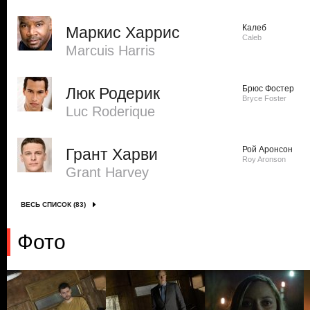
Калеб
Маркис Харрис
Caleb
Marcuis Harris
Брюс Фостер
Люк Родерик
Bryce Foster
Luc Roderique
Рой Аронсон
Грант Харви
Roy Aronson
Grant Harvey
ВЕСЬ СПИСОК (83)
Фото