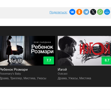
Поделиться:
7.7
8.7
Ребенок Розмари
Изгой
osemary's Baby
Outcast
Драма, Триллер, Мистика, Ужасы
Драма, Ужасы, Мистика