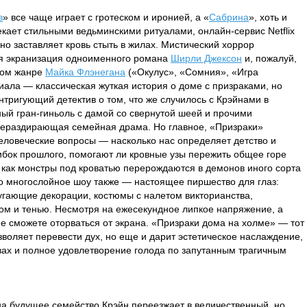
в
» все чаще играет с гротеском и иронией, а «
Сабрина
», хоть и
кает стильными ведьминскими ритуалами, онлайн-сервис Netflix
но заставляет кровь стыть в жилах. Мистический хоррор
ья экранизация одноименного романа
Ширли Джексон
и, пожалуй,
том жанре
Майка Флэнегана
(«Окулус», «Сомния», «Игра
ала — классическая жуткая история о доме с призраками, но
интригующий детектив о том, что же случилось с Крэйнами в
ый гран-гиньоль с дамой со свернутой шеей и прочими
ераздирающая семейная драма. Но главное, «Призраки»
еловеческие вопросы — насколько нас определяет детство и
ибок прошлого, помогают ли кровные узы пережить общее горе
 как монстры под кроватью перерождаются в демонов иного сорта
то многослойное шоу также — настоящее пиршество для глаз:
угающие декорации, костюмы с налетом викторианства,
том и тенью. Несмотря на ежесекундное липкое напряжение, а
е сможете оторваться от экрана. «Призраки дома на холме» — тот
зволяет перевести дух, но еще и дарит эстетическое наслаждение,
вах и полное удовлетворение голода по запутанным трагичным
на будущее семейство Крэйн переезжает в величественный, но