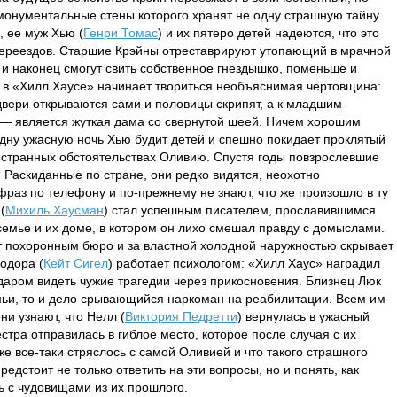
монументальные стены которого хранят не одну страшную тайну.
), ее муж Хью (
Генри Томас
) и их пятеро детей надеются, что это
 переездов. Старшие Крэйны отреставрируют утопающий в мрачной
 и наконец смогут свить собственное гнездышко, поменьше и
 в «Хилл Хаусе» начинает твориться необъяснимая чертовщина:
 двери открываются сами и половицы скрипят, а к младшим
— является жуткая дама со свернутой шеей. Ничем хорошим
 одну ужасную ночь Хью будит детей и спешно покидает проклятый
 странных обстоятельствах Оливию. Спустя годы повзрослевшие
 Раскиданные по стране, они редко видятся, неохотно
аз по телефону и по-прежнему не знают, что же произошло в ту
(
Михиль Хаусман
) стал успешным писателем, прославившимся
семье и их доме, в котором он лихо смешал правду с домыслами.
т похоронным бюро и за властной холодной наружностью скрывает
одора (
Кейт Сигел
) работает психологом: «Хилл Хаус» наградил
 даром видеть чужие трагедии через прикосновения. Близнец Люк
мьи, то и дело срывающийся наркоман на реабилитации. Всем им
ни узнают, что Нелл (
Виктория Педретти
) вернулась в ужасный
естра отправилась в гиблое место, которое после случая с их
е все-таки стряслось с самой Оливией и что такого страшного
дстоит не только ответить на эти вопросы, но и понять, как
ть с чудовищами из их прошлого.