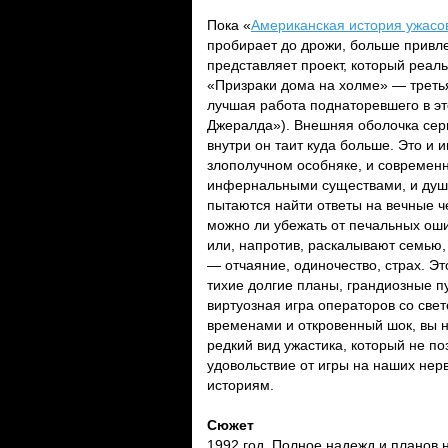
Пока «
Американская история ужасо
пробирает до дрожи, больше привле
представляет проект, который реаль
«Призраки дома на холме» — трет
лучшая работа поднаторевшего в э
Джералда»). Внешняя оболочка сери
внутри он таит куда больше. Это и 
злополучном особняке, и современн
инфернальными существами, и душ
пытаются найти ответы на вечные ч
можно ли убежать от печальных ош
или, напротив, раскалывают семью,
— отчаяние, одиночество, страх. Э
тихие долгие планы, грандиозные п
виртуозная игра операторов со све
временами и откровенный шок, вы н
редкий вид ужастика, который не по
удовольствие от игры на наших нер
историям.
Сюжет
1992 год. Полное надежд и планов 