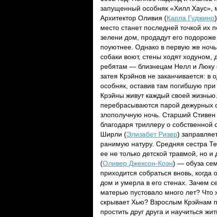
запущенный особняк «Хилл Хаус», 
Архитектор Оливия (
Карла Гуджино
место станет последней точкой их
зелени дом, продадут его подороже
поуютнее. Однако в первую же ночь
собаки воют, стены ходят ходуном,
ребятам — близнецам Нелл и Люку 
затея Крэйнов не заканчивается: в
особняк, оставив там погибшую при
Крэйны живут каждый своей жизнью.
перебрасываются парой дежурных фр
злополучную ночь. Старший Стивен 
благодаря триллеру о собственной 
Ширли (
Элизабет Ризер
) заправляе
ранимую натуру. Средняя сестра Те
ее не только детской травмой, но и
(
Оливер Джексон-Коэн
) — обуза се
приходится собраться вновь, когда о
дом и умерла в его стенах. Зачем с
матерью пустовало много лет? Что ж
скрывает Хью? Взрослым Крэйнам пре
простить друг друга и научиться жи