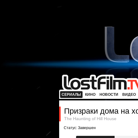
СЕРИАЛЫ
КИНО
НОВОСТИ
ВИДЕО
Призраки дома на х
The Haunting of Hill House
Статус: Завершен