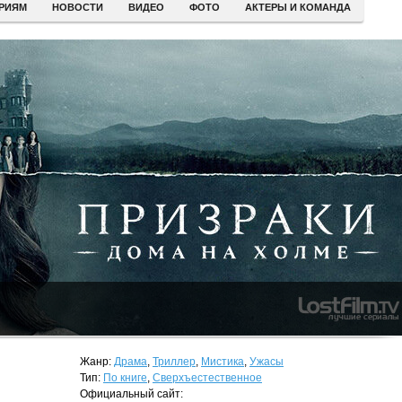
ЕРИЯМ
НОВОСТИ
ВИДЕО
ФОТО
АКТЕРЫ И КОМАНДА
Жанр:
Драма
,
Триллер
,
Мистика
,
Ужасы
Тип:
По книге
,
Сверхъестественное
Официальный сайт: