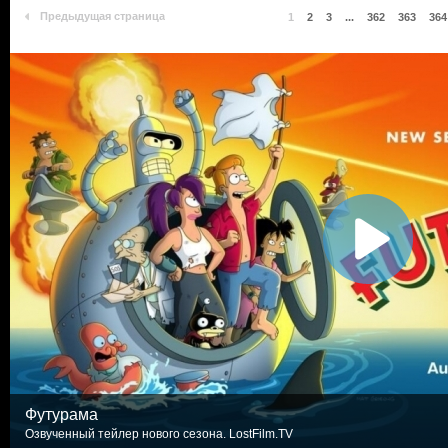
Предыдущая страница
1
2
3
...
362
363
364
Футурама
Озвученный тейлер нового сезона. LostFilm.TV