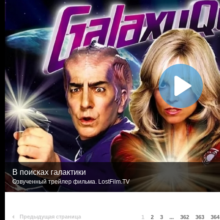
В поисках галактики
Озвученный трейлер фильма. LostFilm.TV
Предыдущая страница
1
2
3
...
362
363
364