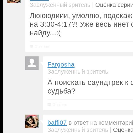
|
Заслуженный зритель
Оценка серии
Люююдиии, умоляю, подскажи
на 3:30-4:17?! Уже весь инет
найду...:(
Ответить
Fargosha
Заслуженный зритель
А поискать саундтрек к 
судьба?
Ответить
baffi07
в ответ на
комментари
|
Заслуженный зритель
Оценка