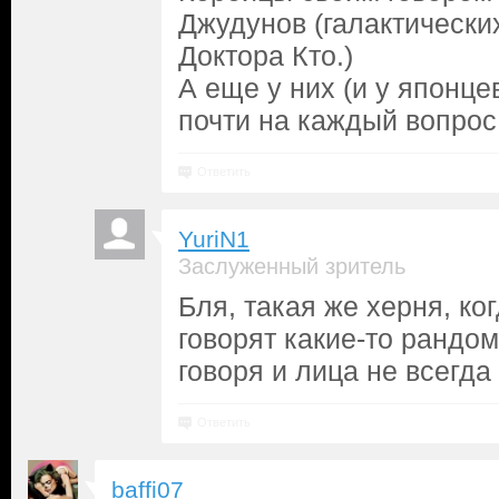
Джудунов (галактически
Доктора Кто.)
А еще у них (и у японце
почти на каждый вопрос 
Ответить
YuriN1
Заслуженный зритель
Бля, такая же херня, ко
говорят какие-то рандо
говоря и лица не всегда
Ответить
baffi07