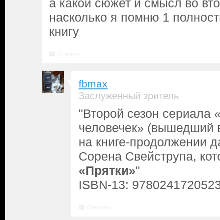
а какой сюжет и смысл во вт
насколько я помню 1 полнос
книгу
Ответить
fbmax
Заслуженный зритель
"Второй сезон сериала
человечек» (вышедший в
на книге-продолжении д
Сорена Свейструпа, кот
«Прятки»
"
ISBN-13: 978024172052
Ответить