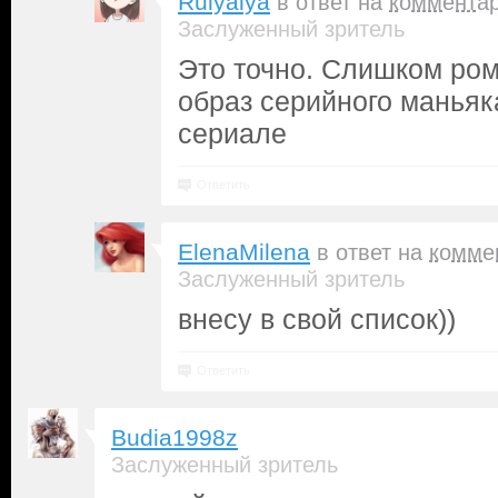
Rulyalya
в ответ на
коммента
Заслуженный зритель
Это точно. Слишком ро
образ серийного маньяк
сериале
Ответить
ElenaMilena
в ответ на
комме
Заслуженный зритель
внесу в свой список))
Ответить
Budia1998z
Заслуженный зритель