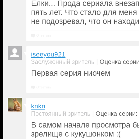
Ёлки... Прода сериала внеза
пять лет. Что стало для мен
не подозревал, что он находи
Ответить
iseeyou921
|
Заслуженный зритель
Оценка серии
Первая серия ниочем
Ответить
knkn
|
Постоянный зритель
Оценка серии: 
В самом начале просмотра б
зрелище с кукушонком :(