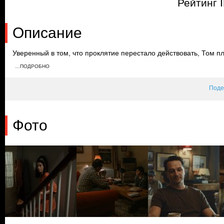
Рейтинг 
Описание
Уверенный в том, что проклятие перестало действовать, Том п
временем Патриша убегает от Бугимэна и добирается до заправ
…ПОДРОБНО
бензин. Перед сильной бурей Уик предупреждает Тома, что про
Поде
Фото