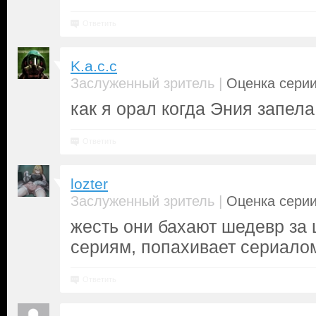
Ответить
K.a.c.c
|
Заслуженный зритель
Оценка серии
как я орал когда Эния запе
Ответить
lozter
|
Заслуженный зритель
Оценка серии
жесть они бахают шедевр за
сериям, попахивает сериало
Ответить