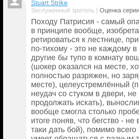
Stuart Strike
|
Заслуженный зритель
Оценка серии
Походу Патрисия - самый оп
в принципе вообще, изобрета
ретироваться к лестнице, пр
по-тихому - это не каждому в 
другие бы тупо в комнату во
(шокер оказался на месте, хо
полностью разряжен, но заря
месте), целеустремлённый (п
неудач со стуком в двери, не
продолжать искать), выносли
вообще смогла столько пробе
итоге поняв, что бегство - не
таки дать бой), помимо всего
умеет обращаться с разным т