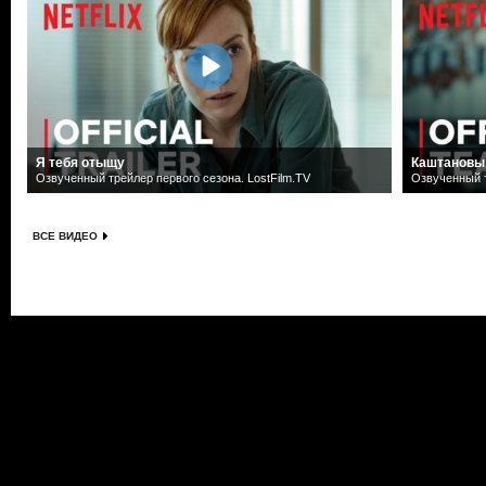
Я тебя отыщу
Каштановы
Озвученный трейлер первого сезона. LostFilm.TV
Озвученный т
ВСЕ ВИДЕО