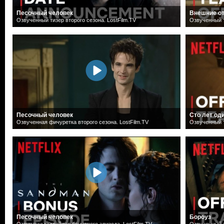
Песочный человек
Внешние о
Озвученный тизер второго сезона. LostFilm.TV
Озвученный т
Песочный человек
Сто лет од
Озвученная фичуретка второго сезона. LostFilm.TV
Озвученный т
Песочный человек
Бороуз
Озвученный трейлер бонусного эпизода. LostFilm.TV
Озвученный т