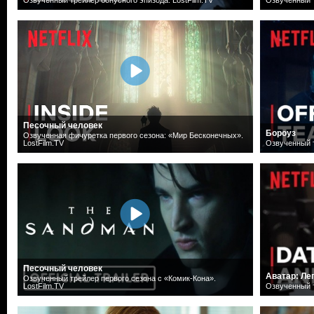
Песочный человек
Бороуз
Озвученная фичуретка первого сезона: «Мир Бесконечных».
LostFilm.TV
Озвученный т
Песочный человек
Аватар: Ле
Озвученный трейлер первого сезона с «Комик-Кона».
LostFilm.TV
Озвученный т